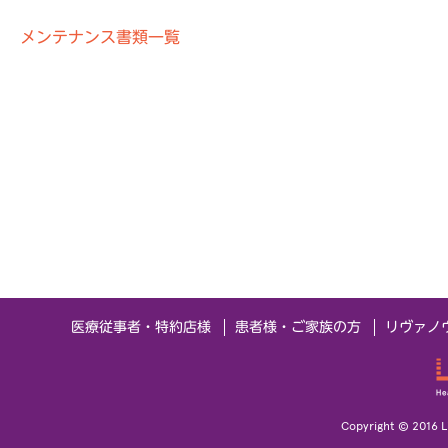
メンテナンス書類一覧
医療従事者・特約店様
患者様・ご家族の方
リヴァノ
Copyright © 2016 Li